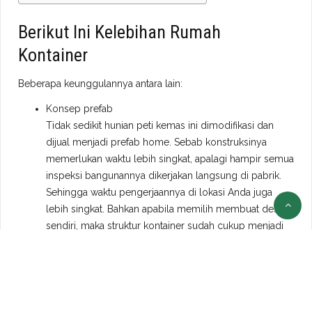
Berikut Ini Kelebihan Rumah
Kontainer
Beberapa keunggulannya antara lain:
Konsep prefab
Tidak sedikit hunian peti kemas ini dimodifikasi dan
dijual menjadi prefab home. Sebab konstruksinya
memerlukan waktu lebih singkat, apalagi hampir semua
inspeksi bangunannya dikerjakan langsung di pabrik.
Sehingga waktu pengerjaannya di lokasi Anda juga
lebih singkat. Bahkan apabila memilih membuat desain
sendiri, maka struktur kontainer sudah cukup menjadi
dinding, lantai, langit-langit atau atap.
Struktur bagus
Pada dasarnya kontainer dibuat agar dapat ditumpuk
satu dan lainnya ketika pengiriman. Artinya
pembuatannya harus kokoh dan bisa menopang