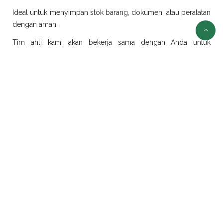
Ideal untuk menyimpan stok barang, dokumen, atau peralatan
dengan aman.
Tim ahli kami akan bekerja sama dengan Anda untuk
merancang dan merealisasikan ide modifikasi sesuai
kebutuhan.
Sewa Container Jakarta
Selain jual container, kami juga menyediakan layanan sewa
container di Jakarta dengan pilihan ukuran dan jenis yang
beragam:
Sewa Container Office Jakarta
Solusi efisien untuk kebutuhan kantor portabel. Sangat cocok
untuk proyek konstruksi, tambang, atau area yang
membutuhkan ruang kerja sementara.
Sewa Container Reefer Jakarta