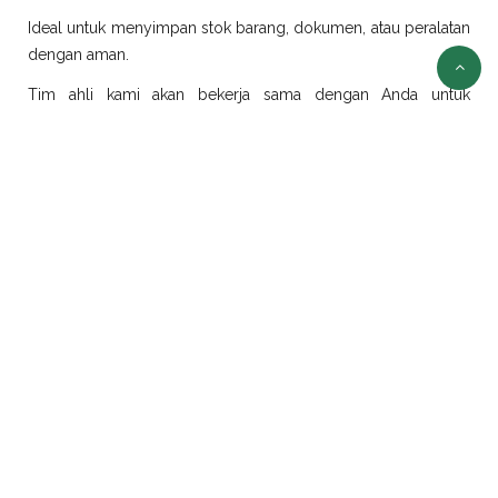
Ideal untuk menyimpan stok barang, dokumen, atau peralatan
dengan aman.
Tim ahli kami akan bekerja sama dengan Anda untuk
merancang dan merealisasikan ide modifikasi sesuai
kebutuhan.
Sewa Container Jakarta
Selain jual container, kami juga menyediakan layanan sewa
container di Jakarta dengan pilihan ukuran dan jenis yang
beragam:
Sewa Container Office Jakarta
Solusi efisien untuk kebutuhan kantor portabel. Sangat cocok
untuk proyek konstruksi, tambang, atau area yang
membutuhkan ruang kerja sementara.
Sewa Container Reefer Jakarta