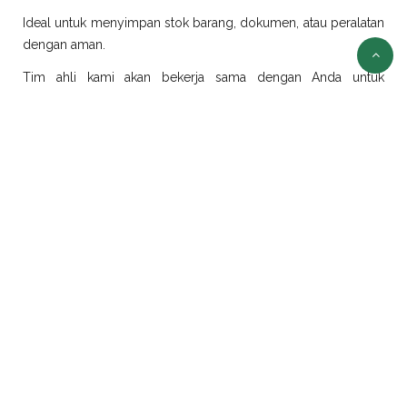
Ideal untuk menyimpan stok barang, dokumen, atau peralatan
dengan aman.
Tim ahli kami akan bekerja sama dengan Anda untuk
merancang dan merealisasikan ide modifikasi sesuai
kebutuhan.
Sewa Container Jakarta
Selain jual container, kami juga menyediakan layanan sewa
container di Jakarta dengan pilihan ukuran dan jenis yang
beragam:
Sewa Container Office Jakarta
Solusi efisien untuk kebutuhan kantor portabel. Sangat cocok
untuk proyek konstruksi, tambang, atau area yang
membutuhkan ruang kerja sementara.
Sewa Container Reefer Jakarta