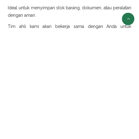
Ideal untuk menyimpan stok barang, dokumen, atau peralatan
dengan aman.
Tim ahli kami akan bekerja sama dengan Anda untuk
merancang dan merealisasikan ide modifikasi sesuai
kebutuhan.
Sewa Container Jakarta
Selain jual container, kami juga menyediakan layanan sewa
container di Jakarta dengan pilihan ukuran dan jenis yang
beragam:
Sewa Container Office Jakarta
Solusi efisien untuk kebutuhan kantor portabel. Sangat cocok
untuk proyek konstruksi, tambang, atau area yang
membutuhkan ruang kerja sementara.
Sewa Container Reefer Jakarta