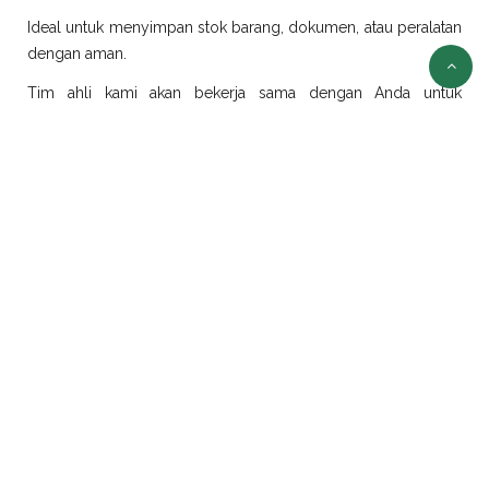
Ideal untuk menyimpan stok barang, dokumen, atau peralatan
dengan aman.
Tim ahli kami akan bekerja sama dengan Anda untuk
merancang dan merealisasikan ide modifikasi sesuai
kebutuhan.
Sewa Container Jakarta
Selain jual container, kami juga menyediakan layanan sewa
container di Jakarta dengan pilihan ukuran dan jenis yang
beragam:
Sewa Container Office Jakarta
Solusi efisien untuk kebutuhan kantor portabel. Sangat cocok
untuk proyek konstruksi, tambang, atau area yang
membutuhkan ruang kerja sementara.
Sewa Container Reefer Jakarta