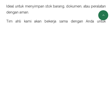
Ideal untuk menyimpan stok barang, dokumen, atau peralatan
dengan aman.
Tim ahli kami akan bekerja sama dengan Anda untuk
merancang dan merealisasikan ide modifikasi sesuai
kebutuhan.
Sewa Container Jakarta
Selain jual container, kami juga menyediakan layanan sewa
container di Jakarta dengan pilihan ukuran dan jenis yang
beragam:
Sewa Container Office Jakarta
Solusi efisien untuk kebutuhan kantor portabel. Sangat cocok
untuk proyek konstruksi, tambang, atau area yang
membutuhkan ruang kerja sementara.
Sewa Container Reefer Jakarta