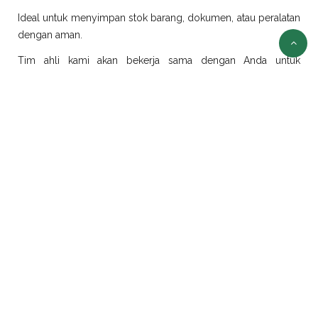
Ideal untuk menyimpan stok barang, dokumen, atau peralatan
dengan aman.
Tim ahli kami akan bekerja sama dengan Anda untuk
merancang dan merealisasikan ide modifikasi sesuai
kebutuhan.
Sewa Container Jakarta
Selain jual container, kami juga menyediakan layanan sewa
container di Jakarta dengan pilihan ukuran dan jenis yang
beragam:
Sewa Container Office Jakarta
Solusi efisien untuk kebutuhan kantor portabel. Sangat cocok
untuk proyek konstruksi, tambang, atau area yang
membutuhkan ruang kerja sementara.
Sewa Container Reefer Jakarta