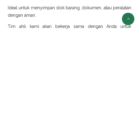
Ideal untuk menyimpan stok barang, dokumen, atau peralatan
dengan aman.
Tim ahli kami akan bekerja sama dengan Anda untuk
merancang dan merealisasikan ide modifikasi sesuai
kebutuhan.
Sewa Container Jakarta
Selain jual container, kami juga menyediakan layanan sewa
container di Jakarta dengan pilihan ukuran dan jenis yang
beragam:
Sewa Container Office Jakarta
Solusi efisien untuk kebutuhan kantor portabel. Sangat cocok
untuk proyek konstruksi, tambang, atau area yang
membutuhkan ruang kerja sementara.
Sewa Container Reefer Jakarta