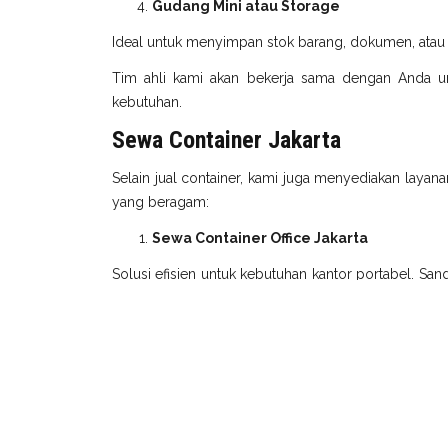
Gudang Mini atau Storage
Ideal untuk menyimpan stok barang, dokumen, atau
Tim ahli kami akan bekerja sama dengan Anda un
kebutuhan.
Sewa Container Jakarta
Selain jual container, kami juga menyediakan layana
yang beragam:
Sewa Container Office Jakarta
Solusi efisien untuk kebutuhan kantor portabel. Sa
membutuhkan ruang kerja sementara.
Sewa Container Reefer Jakarta
Container reefer adalah container dengan sistem 
barang yang memerlukan suhu tertentu, seperti maka
Sewa Container Gudang Jakarta