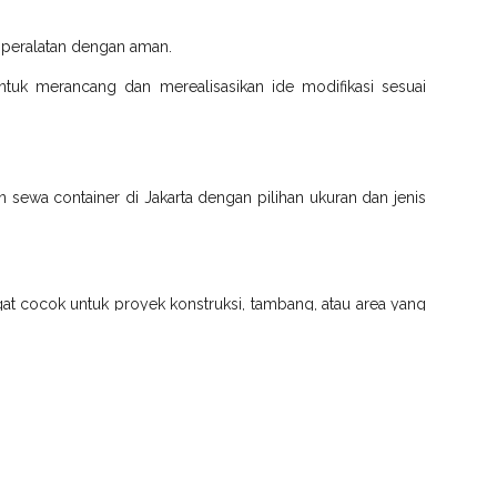
 peralatan dengan aman.
tuk merancang dan merealisasikan ide modifikasi sesuai
n sewa container di Jakarta dengan pilihan ukuran dan jenis
ngat cocok untuk proyek konstruksi, tambang, atau area yang
pendingin yang ideal untuk penyimpanan atau pengangkutan
nan beku, obat-obatan, atau bahan kimia.