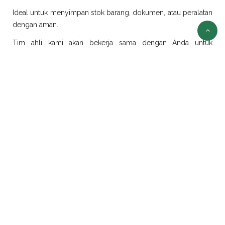
Ideal untuk menyimpan stok barang, dokumen, atau peralatan
dengan aman.
Tim ahli kami akan bekerja sama dengan Anda untuk
merancang dan merealisasikan ide modifikasi sesuai
kebutuhan.
Sewa Container Jakarta
Selain jual container, kami juga menyediakan layanan sewa
container di Jakarta dengan pilihan ukuran dan jenis yang
beragam:
Sewa Container Office Jakarta
Solusi efisien untuk kebutuhan kantor portabel. Sangat cocok
untuk proyek konstruksi, tambang, atau area yang
membutuhkan ruang kerja sementara.
Sewa Container Reefer Jakarta