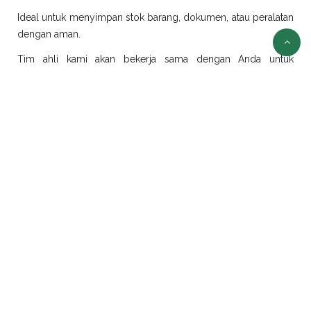
Ideal untuk menyimpan stok barang, dokumen, atau peralatan
dengan aman.
Tim ahli kami akan bekerja sama dengan Anda untuk
merancang dan merealisasikan ide modifikasi sesuai
kebutuhan.
Sewa Container Jakarta
Selain jual container, kami juga menyediakan layanan sewa
container di Jakarta dengan pilihan ukuran dan jenis yang
beragam:
Sewa Container Office Jakarta
Solusi efisien untuk kebutuhan kantor portabel. Sangat cocok
untuk proyek konstruksi, tambang, atau area yang
membutuhkan ruang kerja sementara.
Sewa Container Reefer Jakarta