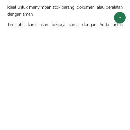
Ideal untuk menyimpan stok barang, dokumen, atau peralatan
dengan aman.
Tim ahli kami akan bekerja sama dengan Anda untuk
merancang dan merealisasikan ide modifikasi sesuai
kebutuhan.
Sewa Container Jakarta
Selain jual container, kami juga menyediakan layanan sewa
container di Jakarta dengan pilihan ukuran dan jenis yang
beragam:
Sewa Container Office Jakarta
Solusi efisien untuk kebutuhan kantor portabel. Sangat cocok
untuk proyek konstruksi, tambang, atau area yang
membutuhkan ruang kerja sementara.
Sewa Container Reefer Jakarta