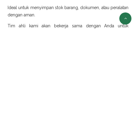
Ideal untuk menyimpan stok barang, dokumen, atau peralatan
dengan aman.
Tim ahli kami akan bekerja sama dengan Anda untuk
merancang dan merealisasikan ide modifikasi sesuai
kebutuhan.
Sewa Container Jakarta
Selain jual container, kami juga menyediakan layanan sewa
container di Jakarta dengan pilihan ukuran dan jenis yang
beragam:
Sewa Container Office Jakarta
Solusi efisien untuk kebutuhan kantor portabel. Sangat cocok
untuk proyek konstruksi, tambang, atau area yang
membutuhkan ruang kerja sementara.
Sewa Container Reefer Jakarta