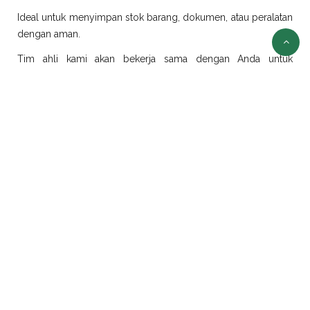
Ideal untuk menyimpan stok barang, dokumen, atau peralatan
dengan aman.
Tim ahli kami akan bekerja sama dengan Anda untuk
merancang dan merealisasikan ide modifikasi sesuai
kebutuhan.
Sewa Container Jakarta
Selain jual container, kami juga menyediakan layanan sewa
container di Jakarta dengan pilihan ukuran dan jenis yang
beragam:
Sewa Container Office Jakarta
Solusi efisien untuk kebutuhan kantor portabel. Sangat cocok
untuk proyek konstruksi, tambang, atau area yang
membutuhkan ruang kerja sementara.
Sewa Container Reefer Jakarta