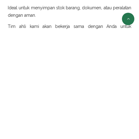
Ideal untuk menyimpan stok barang, dokumen, atau peralatan
dengan aman.
Tim ahli kami akan bekerja sama dengan Anda untuk
merancang dan merealisasikan ide modifikasi sesuai
kebutuhan.
Sewa Container Jakarta
Selain jual container, kami juga menyediakan layanan sewa
container di Jakarta dengan pilihan ukuran dan jenis yang
beragam:
Sewa Container Office Jakarta
Solusi efisien untuk kebutuhan kantor portabel. Sangat cocok
untuk proyek konstruksi, tambang, atau area yang
membutuhkan ruang kerja sementara.
Sewa Container Reefer Jakarta