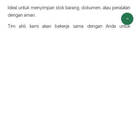
Ideal untuk menyimpan stok barang, dokumen, atau peralatan
dengan aman.
Tim ahli kami akan bekerja sama dengan Anda untuk
merancang dan merealisasikan ide modifikasi sesuai
kebutuhan.
Sewa Container Jakarta
Selain jual container, kami juga menyediakan layanan sewa
container di Jakarta dengan pilihan ukuran dan jenis yang
beragam:
Sewa Container Office Jakarta
Solusi efisien untuk kebutuhan kantor portabel. Sangat cocok
untuk proyek konstruksi, tambang, atau area yang
membutuhkan ruang kerja sementara.
Sewa Container Reefer Jakarta