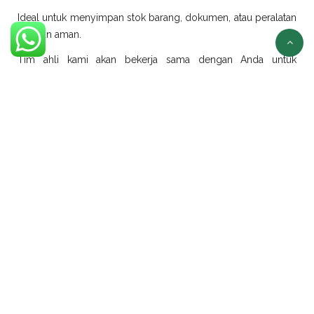
Ideal untuk menyimpan stok barang, dokumen, atau peralatan
dengan aman.
Tim ahli kami akan bekerja sama dengan Anda untuk
merancang dan merealisasikan ide modifikasi sesuai
kebutuhan.
Sewa Container Jakarta
Selain jual container, kami juga menyediakan layanan sewa
container di Jakarta dengan pilihan ukuran dan jenis yang
beragam:
Sewa Container Office Jakarta
Solusi efisien untuk kebutuhan kantor portabel. Sangat cocok
untuk proyek konstruksi, tambang, atau area yang
membutuhkan ruang kerja sementara.
Sewa Container Reefer Jakarta