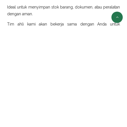
Ideal untuk menyimpan stok barang, dokumen, atau peralatan
dengan aman.
Tim ahli kami akan bekerja sama dengan Anda untuk
merancang dan merealisasikan ide modifikasi sesuai
kebutuhan.
Sewa Container Jakarta
Selain jual container, kami juga menyediakan layanan sewa
container di Jakarta dengan pilihan ukuran dan jenis yang
beragam:
Sewa Container Office Jakarta
Solusi efisien untuk kebutuhan kantor portabel. Sangat cocok
untuk proyek konstruksi, tambang, atau area yang
membutuhkan ruang kerja sementara.
Sewa Container Reefer Jakarta