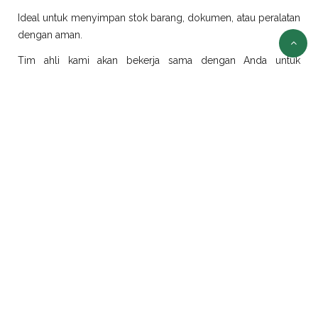
Ideal untuk menyimpan stok barang, dokumen, atau peralatan
dengan aman.
Tim ahli kami akan bekerja sama dengan Anda untuk
merancang dan merealisasikan ide modifikasi sesuai
kebutuhan.
Sewa Container Jakarta
Selain jual container, kami juga menyediakan layanan sewa
container di Jakarta dengan pilihan ukuran dan jenis yang
beragam:
Sewa Container Office Jakarta
Solusi efisien untuk kebutuhan kantor portabel. Sangat cocok
untuk proyek konstruksi, tambang, atau area yang
membutuhkan ruang kerja sementara.
Sewa Container Reefer Jakarta