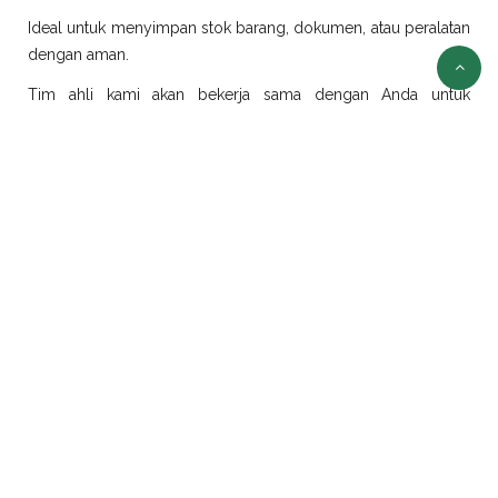
Ideal untuk menyimpan stok barang, dokumen, atau peralatan
dengan aman.
Tim ahli kami akan bekerja sama dengan Anda untuk
merancang dan merealisasikan ide modifikasi sesuai
kebutuhan.
Sewa Container Jakarta
Selain jual container, kami juga menyediakan layanan sewa
container di Jakarta dengan pilihan ukuran dan jenis yang
beragam:
Sewa Container Office Jakarta
Solusi efisien untuk kebutuhan kantor portabel. Sangat cocok
untuk proyek konstruksi, tambang, atau area yang
membutuhkan ruang kerja sementara.
Sewa Container Reefer Jakarta