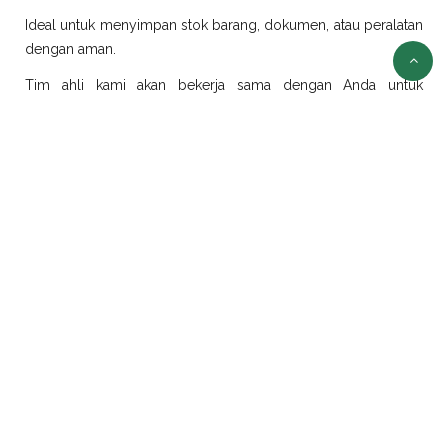
Ideal untuk menyimpan stok barang, dokumen, atau peralatan
dengan aman.
Tim ahli kami akan bekerja sama dengan Anda untuk
merancang dan merealisasikan ide modifikasi sesuai
kebutuhan.
Sewa Container Jakarta
Selain jual container, kami juga menyediakan layanan sewa
container di Jakarta dengan pilihan ukuran dan jenis yang
beragam:
Sewa Container Office Jakarta
Solusi efisien untuk kebutuhan kantor portabel. Sangat cocok
untuk proyek konstruksi, tambang, atau area yang
membutuhkan ruang kerja sementara.
Sewa Container Reefer Jakarta