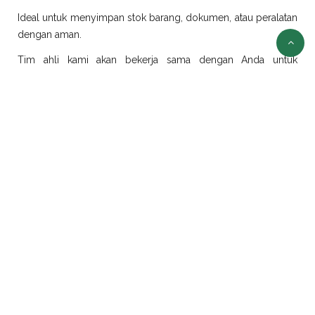
Ideal untuk menyimpan stok barang, dokumen, atau peralatan
dengan aman.
Tim ahli kami akan bekerja sama dengan Anda untuk
merancang dan merealisasikan ide modifikasi sesuai
kebutuhan.
Sewa Container Jakarta
Selain jual container, kami juga menyediakan layanan sewa
container di Jakarta dengan pilihan ukuran dan jenis yang
beragam:
Sewa Container Office Jakarta
Solusi efisien untuk kebutuhan kantor portabel. Sangat cocok
untuk proyek konstruksi, tambang, atau area yang
membutuhkan ruang kerja sementara.
Sewa Container Reefer Jakarta