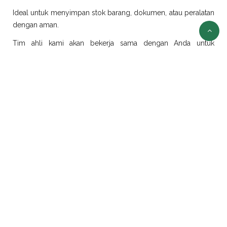
Ideal untuk menyimpan stok barang, dokumen, atau peralatan
dengan aman.
Tim ahli kami akan bekerja sama dengan Anda untuk
merancang dan merealisasikan ide modifikasi sesuai
kebutuhan.
Sewa Container Jakarta
Selain jual container, kami juga menyediakan layanan sewa
container di Jakarta dengan pilihan ukuran dan jenis yang
beragam:
Sewa Container Office Jakarta
Solusi efisien untuk kebutuhan kantor portabel. Sangat cocok
untuk proyek konstruksi, tambang, atau area yang
membutuhkan ruang kerja sementara.
Sewa Container Reefer Jakarta