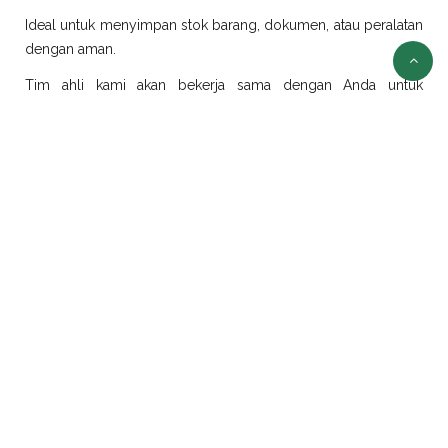
Ideal untuk menyimpan stok barang, dokumen, atau peralatan
dengan aman.
Tim ahli kami akan bekerja sama dengan Anda untuk
merancang dan merealisasikan ide modifikasi sesuai
kebutuhan.
Sewa Container Jakarta
Selain jual container, kami juga menyediakan layanan sewa
container di Jakarta dengan pilihan ukuran dan jenis yang
beragam:
Sewa Container Office Jakarta
Solusi efisien untuk kebutuhan kantor portabel. Sangat cocok
untuk proyek konstruksi, tambang, atau area yang
membutuhkan ruang kerja sementara.
Sewa Container Reefer Jakarta