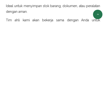
Ideal untuk menyimpan stok barang, dokumen, atau peralatan
dengan aman.
Tim ahli kami akan bekerja sama dengan Anda untuk
merancang dan merealisasikan ide modifikasi sesuai
kebutuhan.
Sewa Container Jakarta
Selain jual container, kami juga menyediakan layanan sewa
container di Jakarta dengan pilihan ukuran dan jenis yang
beragam:
Sewa Container Office Jakarta
Solusi efisien untuk kebutuhan kantor portabel. Sangat cocok
untuk proyek konstruksi, tambang, atau area yang
membutuhkan ruang kerja sementara.
Sewa Container Reefer Jakarta